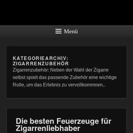
Zigarren-
rauchen.co
Menü
– Die
faszinierend
KATEGORIEARCHIV:
ZIGARRENZUBEHÖR
Welt der
Zigarrenzubehör: Neben der Wahl der Zigarre
Zigarren
selbst spielt das passende Zubehör eine wichtige
Rolle, um das Erlebnis zu vervollkommnen..
Die Zigarre, ein Kunstwerk aus
sorgfältig ausgewählten
Tabakblättern, ist mehr als nur
Rauch. Mit ihr verbindet sich eine
lange Geschichte. Schon vor viele
Die besten Feuerzeuge für
Jahrhunderten …
Zigarrenliebhaber