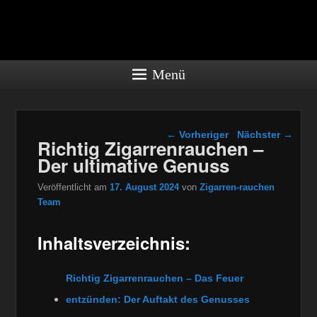
Zigarren-
rauchen.co
Menü
– Die
faszinierend
Beitragsnavigation
←
Vorheriger
Nächster
→
Richtig Zigarrenrauchen –
Welt der
Der ultimative Genuss
Zigarren
Veröffentlicht am
17. August 2024
von
Zigarren-rauchen
Team
Die Zigarre, ein Kunstwerk aus
sorgfältig ausgewählten
Inhaltsverzeichnis:
Tabakblättern, ist mehr als nur
Rauch. Mit ihr verbindet sich eine
lange Geschichte. Schon vor viele
Richtig Zigarrenrauchen – Das Feuer
Jahrhunderten …
entzünden: Der Auftakt des Genusses