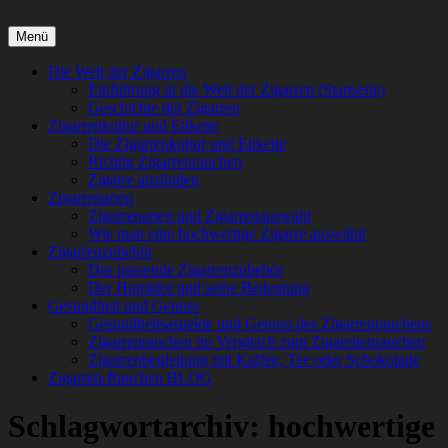
Zigarren-rauchen.com – Die faszinierende Welt der Zigarren
Menü
Die Zigarre, ein Kunstwerk aus sorgfältig ausgewählten
Primäres
Die Welt der Zigarren
Tabakblättern, ist mehr als nur Rauch. Mit ihr verbindet sich eine
Einführung in die Welt der Zigarren (Startseite)
Menü
lange Geschichte. Schon vor vielen Jahrhunderten …
Geschichte der Zigarren
Zigarrenkultur und Etikette
Die Zigarrenkultur und Etikette
Richtig Zigarrenrauchen
Zigarre anzünden
Zigarrenarten
Zigarrenarten und Zigarrenauswahl
Wie man eine hochwertige Zigarre auswählt
Zigarrenzubehör
Das passende Zigarrenzubehör
Der Humidor und seine Bedeutung
Gesundheit und Genuss
Gesundheitsaspekte und Genuss des Zigarrenrauchens
Zigarrenrauchen im Vergleich zum Zigarettenrauchen
Zigarrenbegleitung mit Kaffee, Tee oder Schokolade
Zigarren-Rauchen BLOG
Schlagwortarchiv:
hochwertige