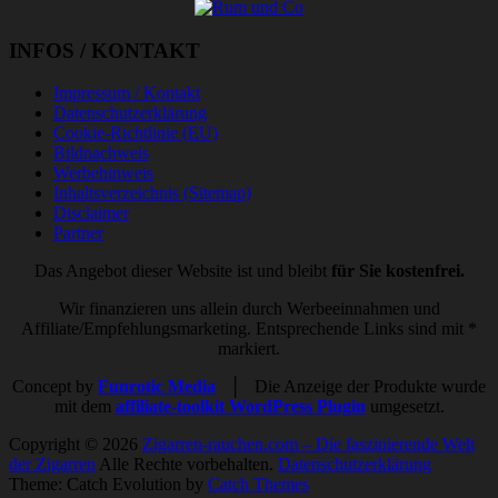
INFOS / KONTAKT
Impressum / Kontakt
Datenschutzerklärung
Cookie-Richtlinie (EU)
Bildnachweis
Werbehinweis
Inhaltsverzeichnis (Sitemap)
Disclaimer
Partner
Das Angebot dieser Website ist und bleibt
für Sie kostenfrei.
Wir finanzieren uns allein durch Werbeeinnahmen und
Affiliate/Empfehlungsmarketing. Entsprechende Links sind mit *
markiert.
Concept by
Funrotic Media
│ Die Anzeige der Produkte wurde
mit dem
affiliate-toolkit WordPress Plugin
umgesetzt.
Copyright © 2026
Zigarren-rauchen.com – Die faszinierende Welt
der Zigarren
Alle Rechte vorbehalten.
Datenschutzerklärung
Theme: Catch Evolution by
Catch Themes