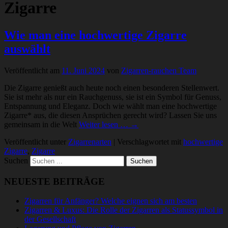
Zigarre
Wie man eine hochwertige Zigarre
auswählt
Veröffentlicht am
11. Juni 2024
von
Zigarren-rauchen Team
Die Zigarre genießt auch heute noch einen besonderen Stellenwert.
Sie ist mehr als nur ein Rauchgenuss, sie ist ein Symbol für Genuss,
Entspannung und Eleganz. Doch wie wählt man eine hochwertige
Zigarre* aus, die diesen Ansprüchen gerecht wird? Lassen Sie uns
gemeinsam in die Welt
Weiter lesen … →
Veröffentlicht unter
Zigarrenarten
|
Verschlagwortet mit
hochwertige
Zigarre
,
Zigarre
Suchen
NEUESTE BEITRÄGE
Zigarren für Anfänger? Welche eignen sich am besten
Zigarren & Luxus: Die Rolle der Zigarren als Statussymbol in
der Gesellschaft