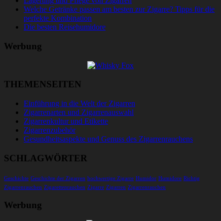
Lagerung und Pflege von Zigarren
Welche Getränke passen am besten zur Zigarre? Tipps für die
perfekte Kombination
Die besten Reisehumidore
Werbung
THEMENSEITEN
Einführung in die Welt der Zigarren
Zigarrenarten und Zigarrenauswahl
Zigarrenkultur und Etikette
Zigarrenzubehör
Gesundheitsaspekte und Genuss des Zigarrenrauchens
SCHLAGWÖRTER
Geschichte
Geschichte der Zigarren
hochwertige Zigarre
Humidor
Humidore
Richtig
Zigarrenrauchen
Zigarettenrauchen
Zigarre
Zigarren
Zigarrenrauchen
Werbung