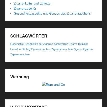
Zigarrenkultur und Etikette
Zigarrenzubehör
Gesundheitsaspekte und Genuss des Zigarrenrauchens
SCHLAGWÖRTER
Geschichte
Geschichte der Zigarren
hochwertige Zigarre
Humidor
Humidore
Richtig Zigarrenrauchen
Zigarettenrauchen
Zigarre
Zigarren
Zigarrenrauchen
Werbung
INFOS / KONTAKT