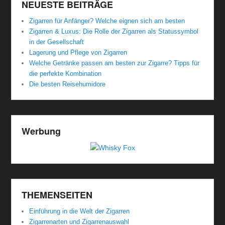
NEUESTE BEITRÄGE
Zigarren für Anfänger? Welche eignen sich am besten
Zigarren & Luxus: Die Rolle der Zigarren als Statussymbol
in der Gesellschaft
Lagerung und Pflege von Zigarren
Welche Getränke passen am besten zur Zigarre? Tipps für
die perfekte Kombination
Die besten Reisehumidore
Werbung
THEMENSEITEN
Einführung in die Welt der Zigarren
Zigarrenarten und Zigarrenauswahl