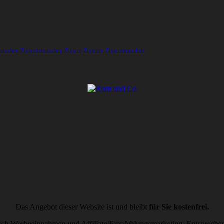
nrauchen
Zigarettenrauchen
Zigarre
Zigarren
Zigarrenrauchen
Das Angebot dieser Website ist und bleibt
für Sie kostenfrei.
durch Werbeeinnahmen und Affiliate/Empfehlungsmarketing. Entsprechend