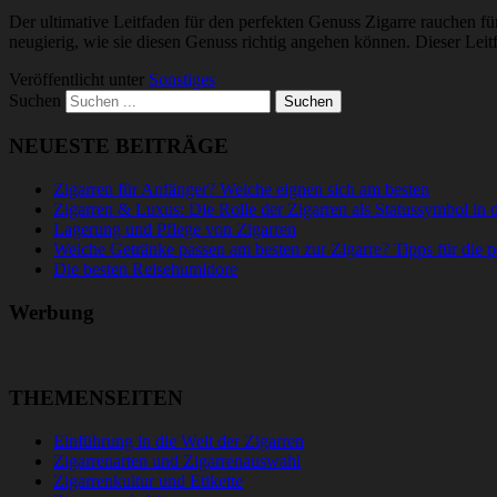
Der ultimative Leitfaden für den perfekten Genuss Zigarre rauchen f
neugierig, wie sie diesen Genuss richtig angehen können. Dieser Lei
Veröffentlicht unter
Sonstiges
Suchen
NEUESTE BEITRÄGE
Zigarren für Anfänger? Welche eignen sich am besten
Zigarren & Luxus: Die Rolle der Zigarren als Statussymbol in d
Lagerung und Pflege von Zigarren
Welche Getränke passen am besten zur Zigarre? Tipps für die 
Die besten Reisehumidore
Werbung
THEMENSEITEN
Einführung in die Welt der Zigarren
Zigarrenarten und Zigarrenauswahl
Zigarrenkultur und Etikette