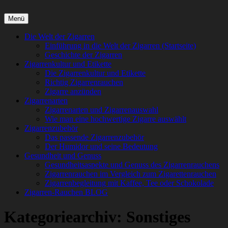
Zigarren-rauchen.com – Die faszinierende Welt der Zigarren
Menü
Die Zigarre, ein Kunstwerk aus sorgfältig ausgewählten Tabakblättern
Primäres
Die Welt der Zigarren
Einführung in die Welt der Zigarren (Startseite)
Menü
Geschichte der Zigarren
Zigarrenkultur und Etikette
Die Zigarrenkultur und Etikette
Richtig Zigarrenrauchen
Zigarre anzünden
Zigarrenarten
Zigarrenarten und Zigarrenauswahl
Wie man eine hochwertige Zigarre auswählt
Zigarrenzubehör
Das passende Zigarrenzubehör
Der Humidor und seine Bedeutung
Gesundheit und Genuss
Gesundheitsaspekte und Genuss des Zigarrenrauchens
Zigarrenrauchen im Vergleich zum Zigarettenrauchen
Zigarrenbegleitung mit Kaffee, Tee oder Schokolade
Zigarren-Rauchen BLOG
Kategoriearchiv:
Sonstiges