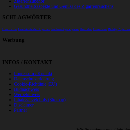
Zigarrenzubehör
Gesundheitsaspekte und Genuss des Zigarrenrauchens
SCHLAGWÖRTER
Geschichte
Geschichte der Zigarren
hochwertige Zigarre
Humidor
Humidore
Richtig Zigarre
Werbung
INFOS / KONTAKT
Impressum / Kontakt
Datenschutzerklärung
Cookie-Richtlinie (EU)
Bildnachweis
Werbehinweis
Inhaltsverzeichnis (Sitemap)
Disclaimer
Partner
Wir finanzieren uns allein 