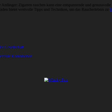
ür Anfänger: Zigarren rauchen kann eine entspannende und genussvolle
tfaden bietet wertvolle Tipps und Techniken, um das Raucherlebnis zu
W
er Gesellschaft
perfekte Kombination